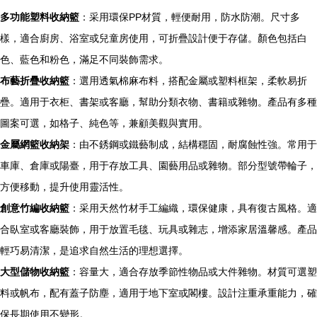
多功能塑料收納籃
：采用環保PP材質，輕便耐用，防水防潮。尺寸多
樣，適合廚房、浴室或兒童房使用，可折疊設計便于存儲。顏色包括白
色、藍色和粉色，滿足不同裝飾需求。
布藝折疊收納籃
：選用透氣棉麻布料，搭配金屬或塑料框架，柔軟易折
疊。適用于衣柜、書架或客廳，幫助分類衣物、書籍或雜物。產品有多種
圖案可選，如格子、純色等，兼顧美觀與實用。
金屬網籃收納架
：由不銹鋼或鐵藝制成，結構穩固，耐腐蝕性強。常用于
車庫、倉庫或陽臺，用于存放工具、園藝用品或雜物。部分型號帶輪子，
方便移動，提升使用靈活性。
創意竹編收納籃
：采用天然竹材手工編織，環保健康，具有復古風格。適
合臥室或客廳裝飾，用于放置毛毯、玩具或雜志，增添家居溫馨感。產品
輕巧易清潔，是追求自然生活的理想選擇。
大型儲物收納籃
：容量大，適合存放季節性物品或大件雜物。材質可選塑
料或帆布，配有蓋子防塵，適用于地下室或閣樓。設計注重承重能力，確
保長期使用不變形。