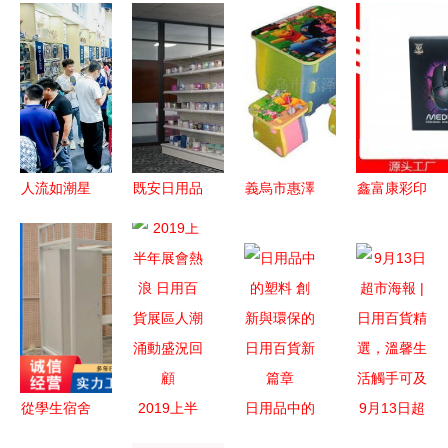
人流如潮星
既安日用品
義烏市惠澤
鑫富康彩印
聚上海，百
國內大型貼
日用品商行
一站式包裝
貨盛宴啟新
牌生產源頭
餐桌產品精
解決方案，
程——第
工廠，賦能
選 從實用
賦能多元產
116屆中國
日用百貨行
到裝飾，一
品價值
日用百貨商
業
應俱全
品交易會盛
大開幕
從學生宿舍
2019上半
日用品中的
9月13日超
床到宜昌物
年展會熱浪
塑料 創新
市海報 | 日