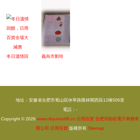
流園 日用
日用百貨展
與環保的日
用百貨精
百貨的采購
區人潮涌動
用百貨新篇
選，溫馨生
與物流價格
盛況回顧
章
活觸手可及
指南
冬日溫情回
義烏市劉玲
饋，日用百
日用百貨商
貨全場大減
行 簿本冊
價
產品系列一
覽
地址：安徽省合肥市蜀山區休寧路匯林閣西區12棟506室
電話：-
Copyright © 2026
www.nbyuhan88.cn
日用百貨
合肥市勘吹電子商務有
限公司
日用百貨
版權所有
Sitemap